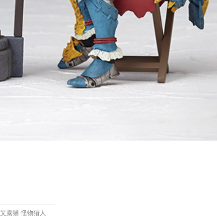
005 艾露猫 怪物猎人