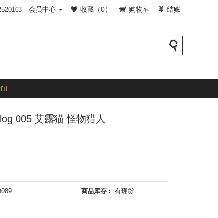
会员中心
收藏（0）
购物车
结账
2520103
新闻
og 005 艾露猫 怪物猎人
9089
商品库存：
有现货