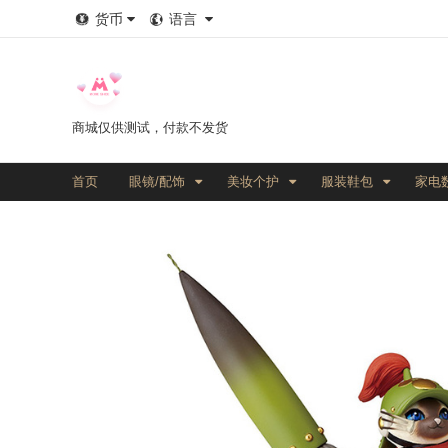
货币
语言
商城仅供测试，付款不发货
首页
眼镜/配饰
美妆个护
服装鞋包
家电