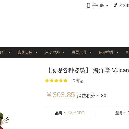
手机版
020-8
数码
家居日用
运动户外
母婴玩具
保健护理
【展现各种姿势】 海洋堂 Vulcanl
5 评论
￥303.85
消费积分： 30
品牌：
KAIYODO
型号：