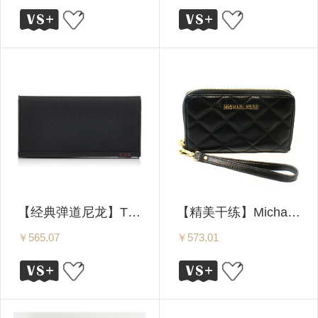
【经典弹道尼龙】TUMI 途明 ALPHA 长款钱包 19243D 黑
【精美干练】Michael Kors/MK 迈克高仕 JET SET TRAVEL 大号女士长款手包/钱包 32T6GTVE9T BLACK
￥565.07
￥573.01