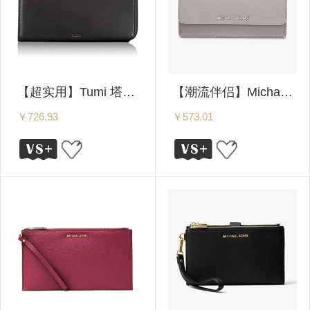
【超实用】Tumi 塔米/途明 CHAMBERS系列 拉链长钱包 12613 多色可选
【潮流伴侣】Michael Kors/MK 迈克高仕 Jet Set Travel 时尚女士钱夹/钱包 32F3STVE7L
￥726.93
￥573.01