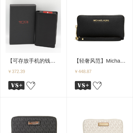
【可存放手机的钱包】TUMI 塔米/途明 CHAMBERS系列 男士时尚纯色长款钱包 12615D 黑色
【轻奢风范】Michael Kors/MK 迈克高仕 Jet Set Travel系列 女士长款拉链钱包/手包 32H4GTVE9L 两色可选
￥372.39
￥448.87